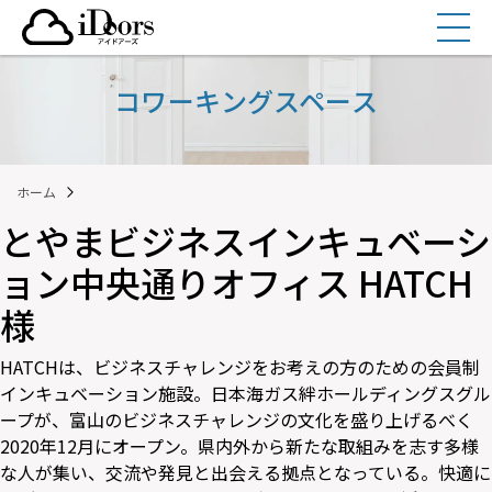
コ
ン
テ
ン
コワーキングスペース
ツ
へ
ス
ホーム
キ
ッ
とやまビジネスインキュベーシ
プ
ョン中央通りオフィス HATCH
様
HATCHは、ビジネスチャレンジをお考えの方のための会員制
インキュベーション施設。日本海ガス絆ホールディングスグル
ープが、富山のビジネスチャレンジの文化を盛り上げるべく
2020年12月にオープン。県内外から新たな取組みを志す多様
な人が集い、交流や発見と出会える拠点となっている。快適に