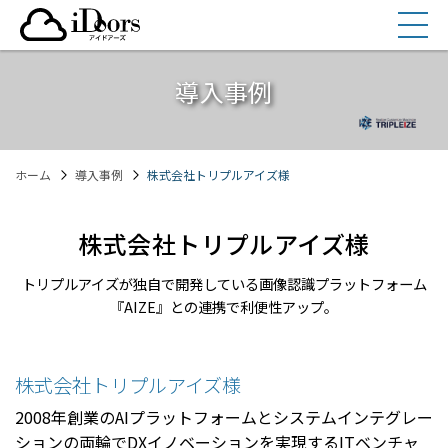
コ
ン
テ
ン
導入事例
ツ
へ
ス
ホーム
導入事例
株式会社トリプルアイズ様
キ
ッ
プ
株式会社トリプルアイズ様
トリプルアイズが独自で開発している画像認識プラットフォーム
『AIZE』との連携で利便性アップ。
株式会社トリプルアイズ様
2008年創業のAIプラットフォームとシステムインテグレー
ションの両輪でDXイノベーションを実現するITベンチャ