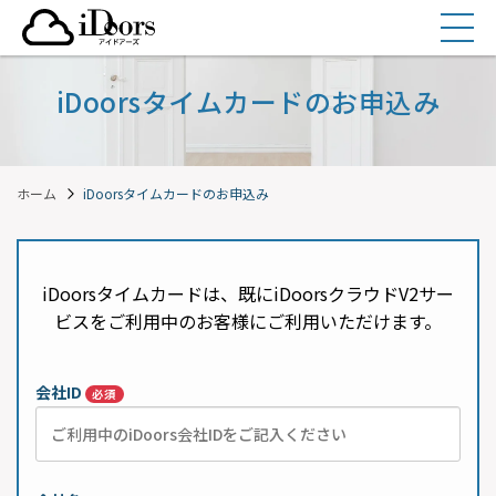
コ
ン
テ
ン
iDoorsタイムカードのお申込み
ツ
へ
ス
ホーム
iDoorsタイムカードのお申込み
キ
ッ
プ
iDoorsタイムカードは、既にiDoorsクラウドV2サー
ビスをご利用中のお客様にご利用いただけます。
会社ID
必須