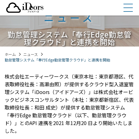
コ
ン
ニュース
テ
ン
勤怠管理システム「奉行Edge勤怠管
ツ
理クラウド」と連携を開始
へ
ス
ホーム
ニュース
キ
勤怠管理システム「奉行Edge勤怠管理クラウド」と連携を開始
ッ
プ
株式会社エーティーワークス（東京本社：東京都港区、代
表取締役社長：高瀬由照）が提供するクラウド型入退室管
理システム「iDoors（アイドアーズ）」は株式会社オービ
ックビジネスコンサルタント（本社：東京都新宿区、代表
取締役社長：和田 成史）が提供する勤怠管理システム
「奉行Edge 勤怠管理クラウド（以下、勤怠管理クラウ
ド）」とのAPI 連携を2021 年12月20 日より開始いたしま
した。