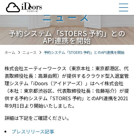
コ
ン
ニュース
テ
ン
予約システム「STOERS 予約」との
ツ
API連携を開始
へ
ス
ホーム
ニュース
予約システム「STOERS 予約」とのAPI連携を開始
キ
ッ
プ
株式会社エーティーワークス（東京本社：東京都港区、代
表取締役社長：高瀬由照）が提供するクラウド型入退室管
理システム「iDoors（アイドアーズ）」はヘイ株式会社
（本社：東京都渋谷区、代表取締役社長：佐藤裕介）が提
供する予約システム「STORES 予約」とのAPI連携を2021
年9月1日より開始いたしました。
詳細は下記をご確認ください。
プレスリリース記事