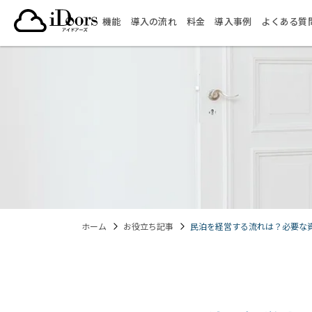
コ
機能
導入の流れ
料金
導入事例
よくある質
ン
テ
ン
ツ
へ
ス
キ
ッ
プ
ホーム
お役立ち記事
民泊を経営する流れは？必要な