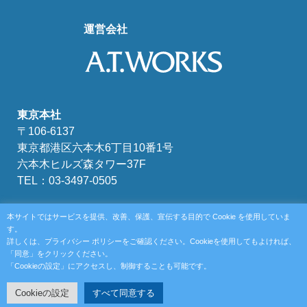
運営会社
東京本社
〒106-6137
東京都港区六本木6丁目10番1号
六本木ヒルズ森タワー37F
TEL：03-3497-0505
富山本社
本サイトではサービスを提供、改善、保護、宣伝する目的で Cookie を使用していま
〒930-0856
す。
詳しくは、プライバシー ポリシーをご確認ください。Cookieを使用してもよければ、
富山県富山市牛島新町4-5
「同意」をクリックください。
TEL：076-439-6111
「Cookieの設定」にアクセスし、制御することも可能です。
Cookieの設定
すべて同意する
Copyright @ A.T.WORKS, Inc. All Rights Reserved.