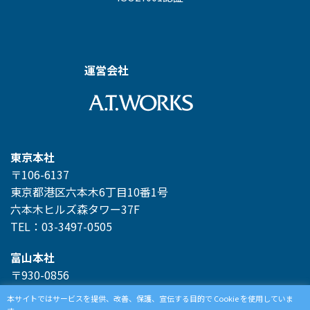
運営会社
東京本社
〒106-6137
東京都港区六本木6丁目10番1号
六本木ヒルズ森タワー37F
TEL：03-3497-0505
富山本社
〒930-0856
富山県富山市牛島新町4-5
本サイトではサービスを提供、改善、保護、宣伝する目的で Cookie を使用していま
TEL：076-439-6111